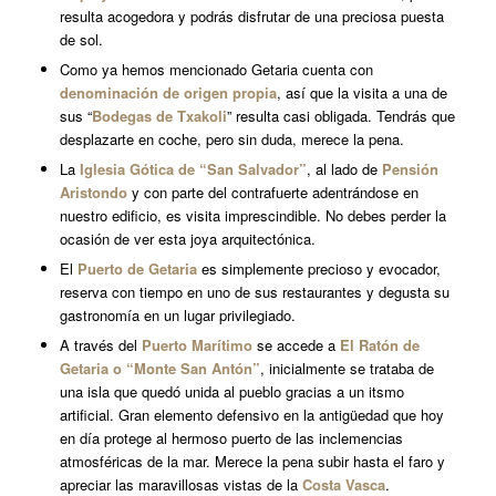
resulta acogedora y podrás disfrutar de una preciosa puesta
de sol.
Como ya hemos mencionado Getaria cuenta con
denominación de origen
propia
, así que la visita a una de
sus “
Bodegas de Txakoli
” resulta casi obligada. Tendrás que
desplazarte en coche, pero sin duda, merece la pena.
La
Iglesia Gótica de “San Salvador”
, al lado de
Pensión
Aristondo
y con parte del contrafuerte adentrándose en
nuestro edificio, es visita imprescindible. No debes perder la
ocasión de ver esta joya arquitectónica.
El
Puerto de Getaria
es simplemente precioso y evocador,
reserva con tiempo en uno de sus restaurantes y degusta su
gastronomía en un lugar privilegiado.
A través del
Puerto Marítimo
se accede a
El Ratón de
Getaria o “Monte San Antón”
, inicialmente se trataba de
una isla que quedó unida al pueblo gracias a un itsmo
artificial. Gran elemento defensivo en la antigüedad que hoy
en día protege al hermoso puerto de las inclemencias
atmosféricas de la mar. Merece la pena subir hasta el faro y
apreciar las maravillosas vistas de la
Costa Vasca
.